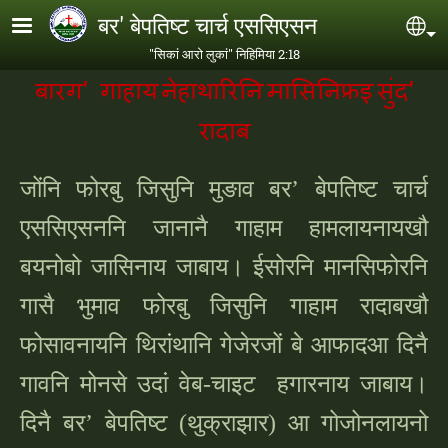
Skip to main content
बर' बेपतिष्ट चार्च एससिएसन
Se
"सिकां आरो लुकां" निहिमिया 2:18
बारग' गाहाय
नेहाथारिनि
मासिनिफ्रइ
सुंद'
रादाब
जोंनि फोरबु जिसुनि मुङाव बर
’ बेपतिष्ट चार्च
एससिएसननि जानानै गाहाम हामलायनायखौ
बयनोबो जासिनाय जाबाय। ईसोरनि मानसिफोरनि
गासै भुमाव फोरबु जिसुनि गाहाम रादाबखौ
फोसावनायनि थिरांथानि गेजेरजों बे आफादआ दिनै
गावनि मोनसे उदां वेब-चाइट हगारनाय जाबाय।
दिनै बर’ बेपतिष्ट (थुक्राझार) आ गोजोनलायनो