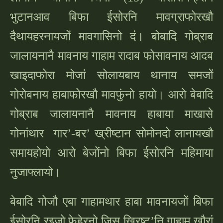
भुटानआव बिफा ईसोरनि मावग्राफोरखौ
दैथायहरनायजों मावगासिनो दं। बोबादि गोब्राब
जालायनानै मावनाय गाहाम रादाब फोसावनाय आदब
खाइदाफोरा मोजां सोलायबाय थानाय समजों
गोरोबनाय हाबाफोरखौ मावफुंनो हायो। आरो बेबादि
गोब्राब जालायनानै मावनाय हाबाया माखासे
गोनांथार गार’-बर’ ख्रीष्टान सोमोनदो लानायखौ
समायहोयो आरो बेजोंनो बिफा ईसोरनि महिमाया
नुजाफ्लायो।
बेबादि गोजौ एबा गाहामथार हाबा मावनायजों बिफा
ईसोरनि रइजो फेहेरनो जिसु ख्रिष्ट
’नि गाहाम खौरां