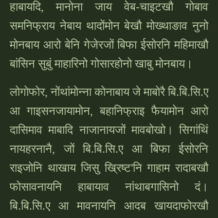
हाबायदि, मानोना जाय वेब-चाइटखौ गोबाव
समनिफ्राय नेबाय थादोंमोन बेखौ मोख्थाङाव नुनो
मोनबाय आरो बेनि गेजेरजों बिफा ईसोरनि महिमाखौ
बांसिन सुबुं माहारिनो गोसारहोनो खाबु मोनबाय।
लोगोफोर, नोंथांमोन्ना कोनाबाय जे माबोरै बि.बि.सि.ए
आ गाइसनजायामोन, बहानिफ्राइ फैयामोन आरो
दासिमाव माबादि नाजानायजों मावबोखो। सिगांथिं
नायहरनानै, जों बि.बि.सि.ए आ बिफा ईसोरनि
राइजोनि थाखाय जिसु ख्रिष्ट'नि गाहाम रादाबखौ
फोसावनायनि हाबायाव नांथाबगासिनो दं।
बि.बि.सि.ए आ मावनायनि आदब खायदाफोरखौ