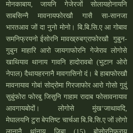
मोनकाबाय, जायनि गेजेरजों सोलायहोनायनि
साबसिन्नै मावनायफोरखौ गासै सा-सानजा
भारतआव जों दा नुनो मोनो। बि.बि.सि.ए आ गोबाव
समनिफ्रयनो ईसोरनि मावख्रुबग्राफोरखौ गुबुन-
गुबुन माहारि आरो जायगाफोरनि गेजेराव लोगोसे
खाथियाव थानाय गावनि हादोरावबो (भुटान ओरो
नेपाल) दैथायहरनानै मावगासिनो दं। बे हाबाफोरखौ
मावनायाव गोबां सोद्रोमा गिरजाफोर आरो गोसो गुदुं
सुबुंफोरा फोरबु जिसुनि गाहाम रादाब फोसावनायाव
आवगायबोदों। लोगोसे मुंख
’जाथावदि,
मेघालयनि टुरा बेपतिष्ट चार्चआ बि.बि.सि.ए जों लोगो
लानानै थांनाय जिबा (15) बोसोरनिफ्राय