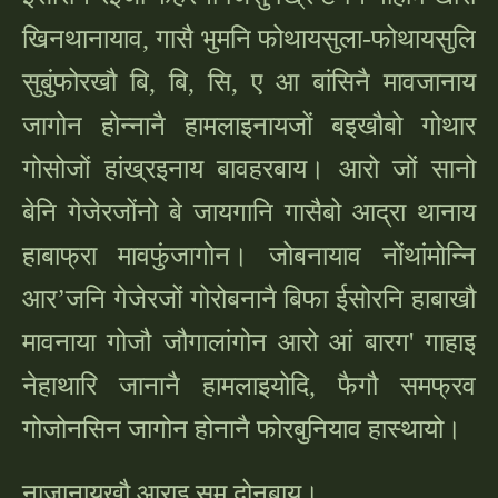
खिनथानायाव, गासै भुमनि फोथायसुला-फोथायसुलि
सुबुंफोरखौ
बि, बि, सि, ए आ बांसिनै मावजानाय
जागोन होन्नानै हामलाइनायजों बइखौबो गोथार
गोसोजों हांख्रइनाय बावहरबाय। आरो जों सानो
बेनि गेजेरजोंनो बे जायगानि गासैबो आद्रा थानाय
हाबाफ्रा मावफुंजागोन। जोबनायाव नोंथांमोन्नि
आर
’जनि गेजेरजों गोरोबनानै बिफा ईसोरनि हाबाखौ
मावनाया गोजौ जौगालांगोन आरो आं बारग' गाहाइ
नेहाथारि जानानै हामलाइयोदि, फैगौ समफ्रव
गोजोनसिन जागोन होनानै फोरबुनियाव हास्थायो।
नाजानायखौ आराइ सम दोनबाय।