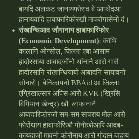
बायदि अलकट जानायफोराव बे आफोदआ
हानायबादि हाबाफारिफोरखौ मावबोगासेनो दं।
रांखान्थिआव जौगानाय हाबाफारिफोर
(Economic Development)
: काथि
कालानि ओन्सोल, जिल्ला एबा आसाम
हादोरसाया आबादजोंनो थांनानै आरो गासै
हादोरसानि रांखान्थियाबो आबादनि सायावनो
सोनारो। बेनिकायनो BBAid आ जिल्ला
एग्रिखाल्सार अपिस आरो KVK (ख्रिसि
बिगियान खेन्द्र) खौ लाफानानै
आबादारिफोरजों सम-सम सावराय मोल आरो
फोरोंथाय हाबाफोरिखौ गोनोखोआरि आदब-
कायदाजों मावनो फोरोंनाय आरो गोदान बाहाय