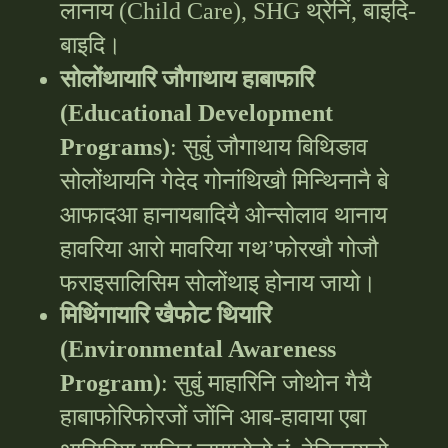
लानाय (Child Care), SHG थ्रेनिं, बाइदि-
बाइदि।
सोलोंथायारि जौगाथाय हाबाफारि
(Educational Development
Programs)
: सुबुं जौगाथाय बिथिङाव
सोलोंथायनि गेदेद गोनांथिखौ मिन्थिनानै बे
आफादआ हानायबादियै ओन्सोलाव थानाय
हावरिया आरो मावरिया गथ’फोरखौ गोजौ
फराइसालिसिम सोलोंथाइ होनाय जायो।
मिथिंगायारि खैफोट थियारि
(Environmental Awareness
Program)
: सुबुं माहारिनि जोथोन गैयै
हाबाफोरिफोरजों जोंनि आब-हावाया एबा