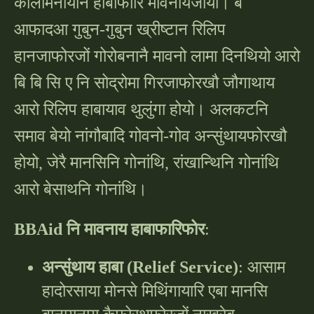
कालामनायनि हाबाफारि मावनायजायो। बे
आफादआ गुबुन-गुबुन ख्रीष्टान रिलिप
हानजाफोरजों गोरोबनानै मावनो लामा दिनथियो आरो
बि बि सि ए नि सोद्रोमा गिरजाफोरखौ जौगाथाय
आरो रिलिप हाबायाव थुलुंगा होयो। अलकटनि
समाव बेयो नांगौबादि गोवनो-गोव अन्सुंथायफोरखौ
होयो, जेरै मानसिनि गोनांथि, रांखान्थिनि गोनांथि
आरो बेसाथनि गोनांथि।
BBAid नि मावनाय हाबाफारिफोर
:
अन्सुंथाय हाबा (Relief Service)
: आसाम
हादोरसाया मोनसे मिथिंगायारि एबा मानसि