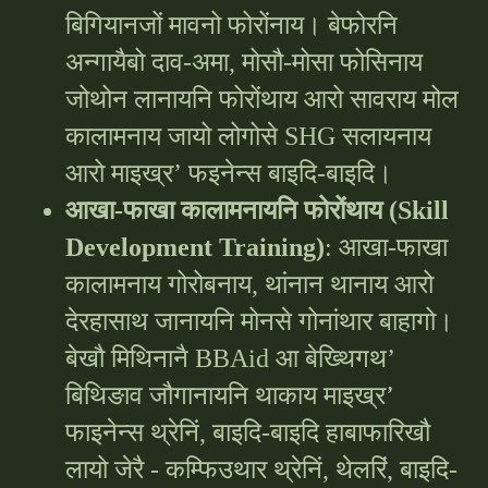
बिगियानजों मावनो फोरोंनाय। बेफोरनि
अन्गायैबो दाव-अमा, मोसौ-मोसा फोसिनाय
जोथोन लानायनि फोरोंथाय आरो सावराय मोल
कालामनाय जायो लोगोसे SHG सलायनाय
आरो माइख्र’ फइनेन्स बाइदि-बाइदि।
आखा-फाखा कालामनायनि फोरोंथाय (Skill
Development Training)
: आखा-फाखा
कालामनाय गोरोबनाय, थांनान थानाय आरो
देरहासाथ जानायनि मोनसे गोनांथार बाहागो।
बेखौ मिथिनानै BBAid आ बेख्थिगथ’
बिथिङाव जौगानायनि थाकाय माइख्र’
फाइनेन्स थ्रेनिं, बाइदि-बाइदि हाबाफारिखौ
लायो जेरै - कम्फिउथार थ्रेनिं, थेलरिं, बाइदि-