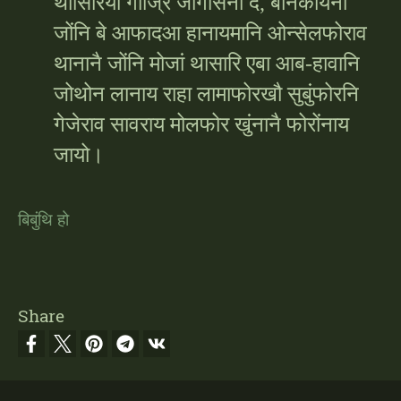
थासिरिया गाज्रि जागासेनो दं, बेनिकायनो
जोंनि बे आफादआ हानायमानि ओन्सेलफोराव
थानानै जोंनि मोजां थासारि एबा आब-हावानि
जोथोन लानाय राहा लामाफोरखौ सुबुंफोरनि
गेजेराव सावराय मोलफोर खुंनानै फोरोंनाय
जायो।
बिबुंथि हो
Share
Footer