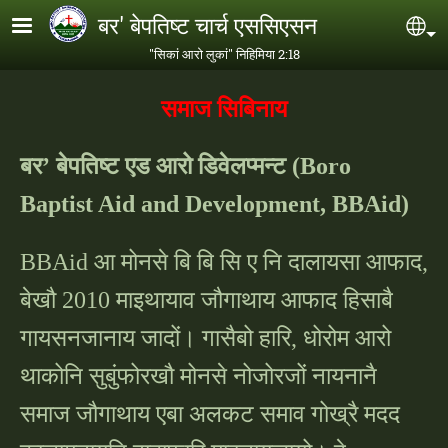
Skip to main content
बर' बेपतिष्ट चार्च एससिएसन
Se
"सिकां आरो लुकां" निहिमिया 2:18
समाज सिबिनाय
बर
’ बेपतिष्ट एड आरो डिवेलप्मन्ट (Boro
Baptist Aid and Development, BBAid)
BBAid आ मोनसे बि बि सि ए नि दालायसा आफाद,
बेखौ 2010 माइथायाव जौगाथाय आफाद हिसाबै
गायसनजानाय जादों। गासैबो हारि, धोरोम आरो
थाकोनि सुबुंफोरखौ मोनसे नोजोरजों नायनानै
समाज जौगाथाय एबा अलकट समाव गोख्रै मदद