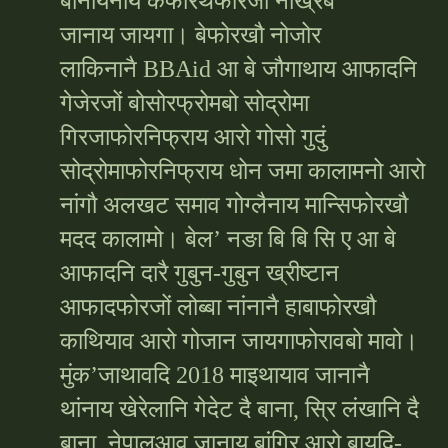
बानायनाय कैफोरथफोरजों नाख्रेब
जानाय जायगा। बेफोरखौ नोजोर
लाकिनानै BBAid आ बे जौगाथाय आफादनि
गेजेरजों बोसोरफ्रोमबो सोद्रोमा
गिरजाफोरनिफ्राय आरो गोसो गुदुं
सोद्रोमाफोरनिफ्राय धोन जमा कालामनो आरो
नांगौ अलखट समाव गोग्लैनाय मान्सिफोरखौ
मदद कालामो। बेल’ नङा बि बि सि ए आ बे
आफादनि दारै गुबुन-गुबुन ख्रीष्टान
आफादफोरजों लोब्बा नांनानै हाबाफोरखौ
काथियाव आरो गोजान जायगाफोरावबो मावो।
मुंक’जाथावदि 2018 माइथायाव जानानै
थांनाय खेरेलानि गेदेट दै बाना, स्रि लंखानि दै
बाना, नेपालआव जानाय बांग्रि आरो बायदि-