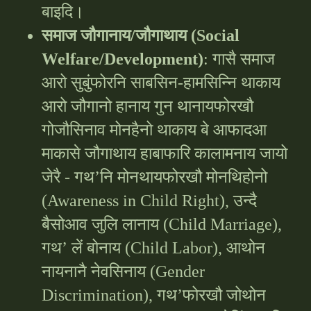
बाइदि।
समाज जौगानाय/जौगाथाय (Social
Welfare/Development)
: गासै समाज
आरो सुबुंफोरनि साबसिन-हामसिन्नि थाकाय
आरो जौगानो हानाय गुन थानायफोरखौ
गोजौसिनाव मोनहैनो थाकाय बे आफादआ
माकासे जौगाथाय हाबाफारि कालामनाय जायो
जेरै - गथ’नि मोनथायफोरखौ मोनथिहोनो
(Awareness in Child Right), उन्दै
बैसोआव जुलि लानाय (Child Marriage),
गथ’ लें बोनाय (Child Labor), आथोन
नायनानै नेवसिनाय (Gender
Discrimination), गथ’फोरखौ जोथोन