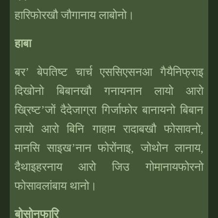
हारिफोरखौ जौगानाय लाबोनो।
हाबा
बर
’
बेपतिष्ट
चार्च एससिएसनआ गैयैनिफ्राइ
दिखोनो बिबानखौ गनायनान लायो आरो
ख्रिष्ट
’
जों दैदेजाग्रा गिर्जाफोर बानायनो बिबान
लायो आरो बिनि गाहाम रादाबखौ फोसावनो,
मानसि साइख
’
नान फोरोंनाइ, जोथोन लानाय,
दैथाइहरनाय आरो जिउ गोमानायफोरनो
फोसावलांबाय थानो।
बोसोनफारि