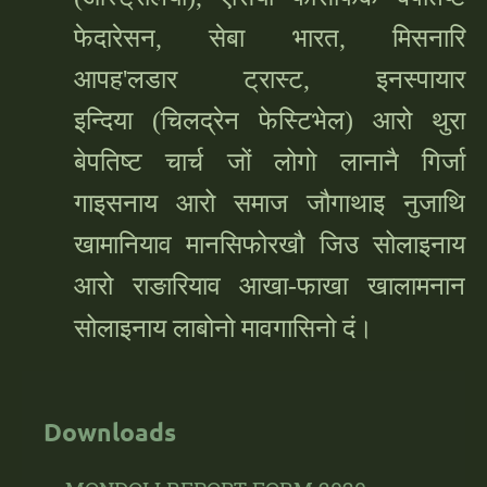
फेदारेसन, सेबा भारत, मिसनारि
आपह'लडार ट्रास्ट, इनस्पायार
इन्दिया (चिलद्रेन फेस्टिभेल) आरो थुरा
बेपतिष्ट चार्च जों लोगो लानानै गिर्जा
गाइसनाय आरो समाज जौगाथाइ नुजाथि
खामानियाव मानसिफोरखौ जिउ सोलाइनाय
आरो राङारियाव आखा-फाखा खालामनान
सोलाइनाय लाबोनो मावगासिनो दं।
Downloads