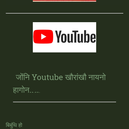
जोंनि
Youtube खौरांखौ नायनो
हागोन..
..
.
.
बिबुंथि हो