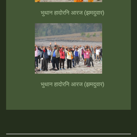
भुथान हादोरनि आरज (झमदुवार)
भुथान हादोरनि आरज (झमदुवार)