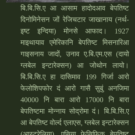
बि.बि.सि.ए आ आसाम हादोदआव बेपतिष्ट
दिनोमिनेसन
जों रेजिचटार जाखानाय (नर्थ-
इष्ट इन्दिया) मोनसे आफाद। 1927
माइथायाव एमेरिकानि बेपतिष्ट मिसनारिआ
गाइसनाय जादों, उनाव ए.बि.एम.एस (दायो
ग्लबेल इन्टारेक्सन) आ जोथोन लायो।
बि.बि.सि.ए हा दासिमाव 199 गिर्जा आरो
फेलोशिपफोर दं आरो गासै सुबुं अनजिमा
40000 नि बारा आरो 17000 नि बारा
बेपतिष्टमा मोन्नाय सोद्रोमा दं। बि.बि.सि.ए
आ बेपतिष्ट वोर्ल्द एलाएस, ग्लबेल इन्टारेक्सन
(आस्ट्रेलिया), एसिया फेसिफिक बेपतिष्ट