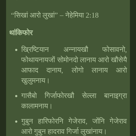
“
सिखां आरो लुखां
”
– नेहेमिया 2
:
18
थांकिफोर
ख्रिष्टियान अन्नायखौ फोसावनो,
फोथायनायजों सोमोनदो लानाय आरो खौसेयै
आफाद दानाय, लोगो लानाय आरो
खुलुमनाय।
गासैबो गिर्जाफोरखौ सेल्ला बानाइग्रा
कालामनाय।
गुबुन हारिफोरनि गेजेराव, जोंनि गेजेराव
आरो गुबुन हादराव गिर्जा लुखांनाय।