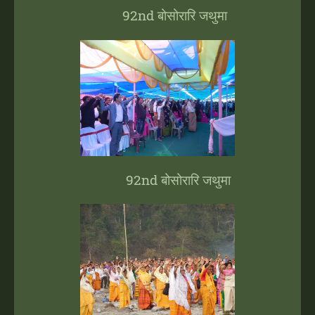
92nd बोसोरारि जथुमा
92nd बोसोरारि जथुमा