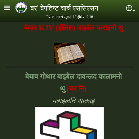
Skip to main content
बर' बेपतिष्ट चार्च एससिएसन
Se
"सिकां आरो लुकां" निहिमिया 2:18
बेयाव
KJV (इंलिश)
बाइबेल फराइनो थु
बेयाव गोथार बाइबेल दावन्लद कालामनो
थु
(बर'नि)
मबाइलनि थाकाइ